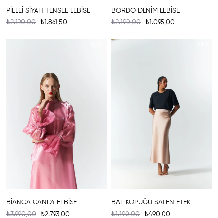
PİLELİ SİYAH TENSEL ELBİSE
BORDO DENİM ELBİSE
₺2.190,00
₺1.861,50
₺2.190,00
₺1.095,00
%30
%59
BİANCA CANDY ELBİSE
BAL KÖPÜĞÜ SATEN ETEK
₺3.990,00
₺2.793,00
₺1.190,00
₺490,00