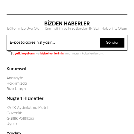
BİZDEN HABERLER
Bültenimize Üye Olun ! Tüm İndirim ve Fırsatlardan İlk Sizin Haberiniz Olsun
!
Gönder
Üyelik koşullarını
ve
kişisel verilerimin
korunmasını kabul ediyorum.
Kurumsal
Anasayfa
Hakkımızda
Bize Ulaşın
Müşteri Hizmetleri
KVKK Aydınlatma Metni
Güvenlik
Gizlilik Politikası
Üyelik
Yardım