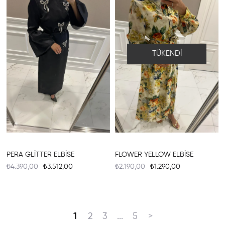
TÜKENDI
PERA GLİTTER ELBİSE
FLOWER YELLOW ELBİSE
₺4.390,00
₺3.512,00
₺2.190,00
₺1.290,00
1
2
3
...
5
>